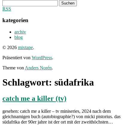
Suchen
nach:
RSS
kategorien
archiv
blog
© 2026
mixtape
.
Präsentiert von
WordPress
.
Theme von
Anders Norén
.
Schlagwort:
südafrika
catch me a killer (tv)
gesehen: catch me a killer – tv miniseries, 2024 nach dem
gleichnamigen buch (autobiographie?) von micki pistorius. das
südafrika der 90er jahre ist der ort mit der zweithöchsten…