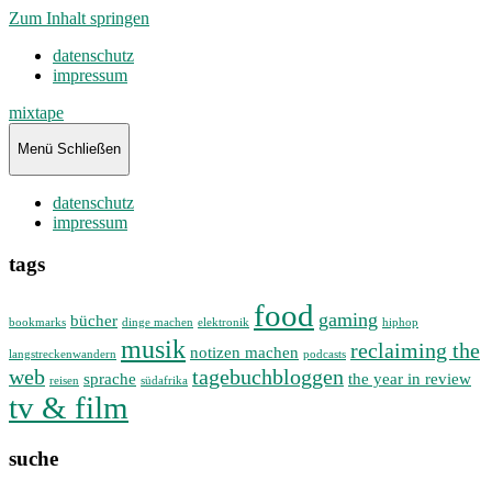
Zum Inhalt springen
datenschutz
impressum
mixtape
Menü
Schließen
datenschutz
impressum
tags
food
gaming
bücher
bookmarks
dinge machen
elektronik
hiphop
musik
reclaiming the
notizen machen
langstreckenwandern
podcasts
web
tagebuchbloggen
sprache
the year in review
reisen
südafrika
tv & film
suche